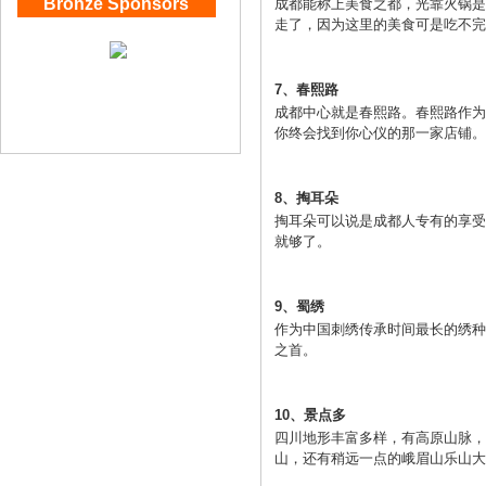
Bronze Sponsors
成都能称上美食之都，光靠火锅是
走了，因为这里的美食可是吃不
7、春熙路
成都中心就是春熙路。春熙路作为
你终会找到你心仪的那一家店铺。
8、掏耳朵
掏耳朵可以说是成都人专有的享受
就够了。
9、蜀绣
作为中国刺绣传承时间最长的绣种
之首。
10、景点多
四川地形丰富多样，有高原山脉，
山，还有稍远一点的峨眉山乐山大