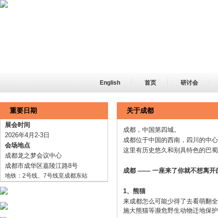
English
首页
研讨会
重要日期
关于成都
展会时间
成都，中国第四城。
2026年4月2-3日
成都位于中国的西南，四川的中心
会场地点
这里有历史悠久和别具特色的巴蜀
成都龙之梦会议中心
成都市成华区嘉陵江路8号
成都 —— 一座来了你就不想离开
地铁：2号线、7号线至成都东站
1、熊猫
来成都怎么可能少得了去看萌翻全
施大熊猫等濒危野生动物迁地保护